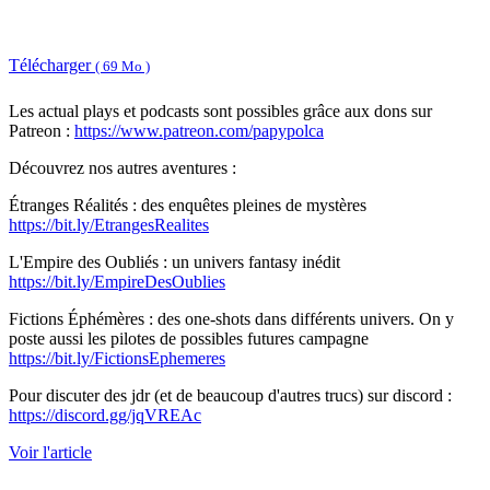
Télécharger
( 69 Mo )
Les actual plays et podcasts sont possibles grâce aux dons sur
Patreon :
https://www.patreon.com/papypolca
Découvrez nos autres aventures :
Étranges Réalités : des enquêtes pleines de mystères
https://bit.ly/EtrangesRealites
L'Empire des Oubliés : un univers fantasy inédit
https://bit.ly/EmpireDesOublies
Fictions Éphémères : des one-shots dans différents univers. On y
poste aussi les pilotes de possibles futures campagne
https://bit.ly/FictionsEphemeres
Pour discuter des jdr (et de beaucoup d'autres trucs) sur discord :
https://discord.gg/jqVREAc
Voir l'article